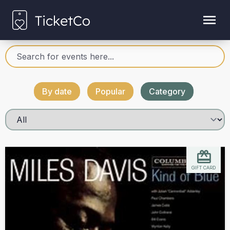
By date
Popular
Category
GIFT CARD