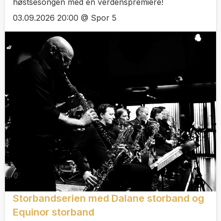
høstsesongen med en verdenspremiere!
03.09.2026 20:00 @ Spor 5
Storbandserien med Dalane storband og
Equinor storband