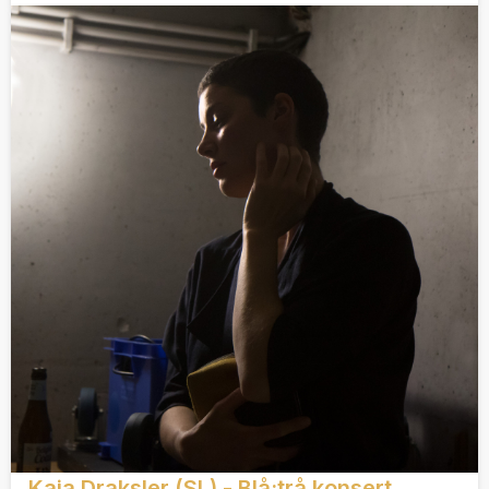
Kaja Draksler (SL) - Blå:trå konsert