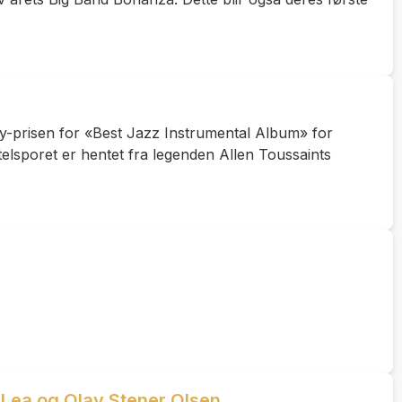
mmy-prisen for «Best Jazz Instrumental Album» for
ttelsporet er hentet fra legenden Allen Toussaints
Lea og Olav Stener Olsen