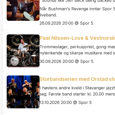
"Sounds like Jeff Beck being backed 
Når Bushman's Revenge inntar Spor 5 f
liveband.
26.09.2026 20:00 @ Spor 5
Paal Nilssen-Love & Vestnors
Trommeslager, perkusjonist, gong-mast
nytenkende og skarpe musikere med ste
30.09.2026 20:00 @ Spor 5
Storbandserien med Orstad st
I høstens andre kveld i Stavanger ja
seg. Første band starter kl. 20.00 men
13.10.2026 20:00 @ Spor 5