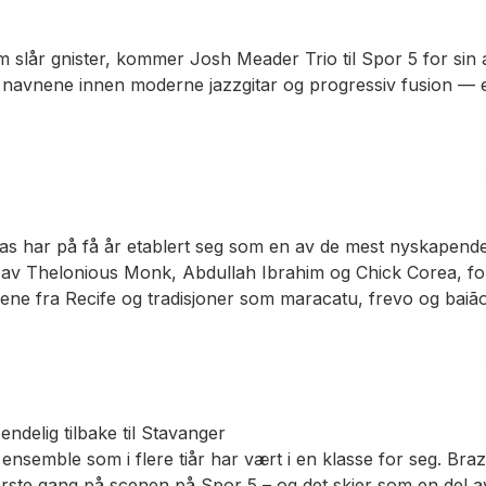
m slår gnister, kommer Josh Meader Trio til Spor 5 for sin a
lte navnene innen moderne jazzgitar og progressiv fusion —
tas har på få år etablert seg som en av de mest nyskapend
g av Thelonious Monk, Abdullah Ibrahim og Chick Corea, for
ene fra Recife og tradisjoner som maracatu, frevo og baião
delig tilbake til Stavanger
ensemble som i flere tiår har vært i en klasse for seg. Bra
 første gang på scenen på Spor 5 – og det skjer som en del 