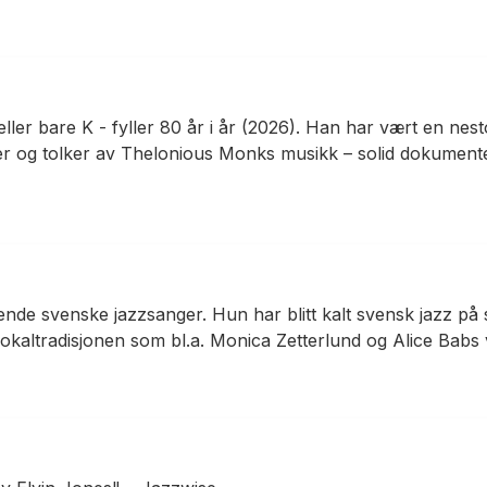
eller bare K - fyller 80 år i år (2026). Han har vært en ne
r og tolker av Thelonious Monks musikk – solid dokument
de svenske jazzsanger. Hun har blitt kalt svensk jazz på si
 vokaltradisjonen som bl.a. Monica Zetterlund og Alice Babs