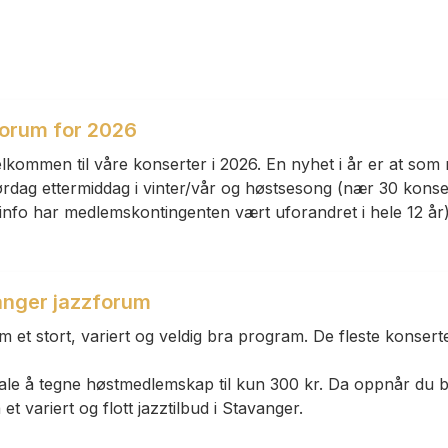
forum for 2026
ommen til våre konserter i 2026. En nyhet i år er at som
dag ettermiddag i vinter/vår og høstsesong (nær 30 konserter
info har medlemskontingenten vært uforandret i hele 12 år
nger jazzforum
 et stort, variert og veldig bra program. De fleste konser
efale å tegne høstmedlemskap til kun 300 kr. Da oppnår du
t variert og flott jazztilbud i Stavanger.