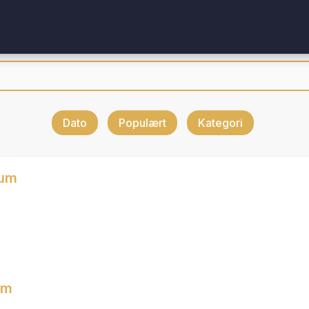
Dato
Populært
Kategori
rum
um