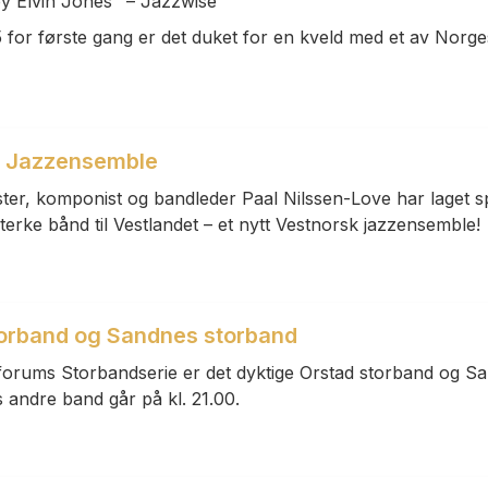
by Elvin Jones" – Jazzwise
or første gang er det duket for en kveld med et av Norge
k Jazzensemble
er, komponist og bandleder Paal Nilssen-Love har laget spl
rke bånd til Vestlandet – et nytt Vestnorsk jazzensemble!
orband og Sandnes storband
zzforums Storbandserie er det dyktige Orstad storband og 
s andre band går på kl. 21.00.